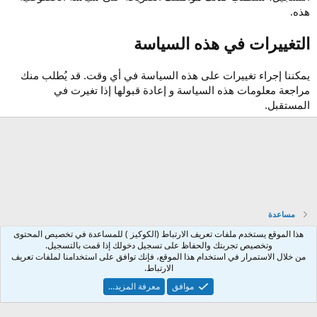
هذه.
التغييرات في هذه السياسة
يمكننا إجراء تغييرات على هذه السياسة في أي وقت. قد يُطلب منك
مراجعة معلومات هذه السياسة و إعادة قبولها إذا تغيرت في
المستقبل.
مساعدة
هذا الموقع يستخدم ملفات تعريف الارتباط (الكوكيز ) للمساعدة في تخصيص المحتوى
Arabic
وتخصيص تجربتك والحفاظ على تسجيل دخولك إذا قمت بالتسجيل.
من خلال الاستمرار في استخدام هذا الموقع، فإنك توافق على استخدامنا لملفات تعريف
إتصل بنا
الشروط والقوانين
سياسة الخصوصية
مساعدة
الرئيسية
R
الارتباط.
S
S
موافق
معرفة المزيد...
®
Community platform by XenForo
© 2010-2025 XenForo Ltd.