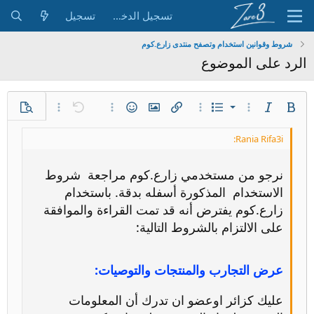
تسجيل الدخول
تسجيل
شروط وقوانين استخدام وتصفح منتدى زارع.كوم
الرد على الموضوع
قائمة مرتبة
غامق
مائل
قائمة
خيارات إضافية...
خيارات إضافية...
إدراج رابط
إدراج صورة
الإبتسامات
تراجع
خيارات إضافية...
معاينة
خيارات إضافية...
قائمة غير مرتبة
محاذاة لليسار
9
Normal
حفظ المسودة
Arial
إعادة
إقتباس
المحاذاة
ميديا
حجم الخط
تبديل الـ BB code
لون النص
إزالة التنسيق
عائلة الخط
Insert table
مشطوب
المسودات
Paragraph format
مسطر
كود
محتوى مخفي
كود مضمن
Insert horizontal line
Inline spoiler
مسافة بادئة
10
حذف المسودة
توسيط
Book Antiqua
Heading 1
نرجو من مستخدمي زارع.كوم مراجعة شروط
إزالة المسافة البادئة
12
Courier New
محاذاة لليمين
Heading 2
الاستخدام المذكورة أسفله بدقة. باستخدام
Georgia
15
Justify text
زارع.كوم يفترض أنه قد تمت القراءة والموافقة
Heading 3
18
Tahoma
على الالتزام بالشروط التالية:
22
Times New Roman
26
Trebuchet MS
عرض التجارب والمنتجات والتوصيات:
Verdana
عليك كزائر اوعضو ان تدرك أن المعلومات