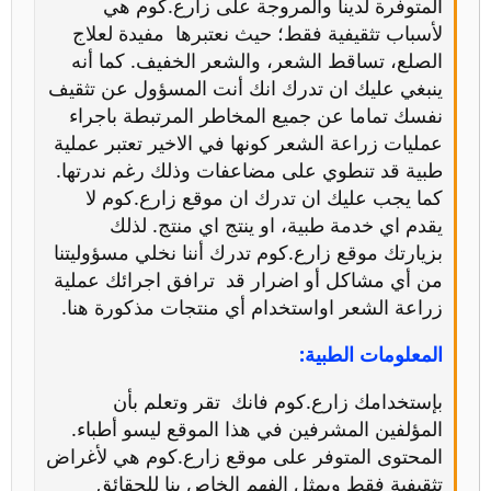
المتوفرة لدينا والمروجة على زارع.كوم هي
لأسباب تثقيفية فقط؛ حيث نعتبرها مفيدة لعلاج
الصلع، تساقط الشعر، والشعر الخفيف. كما أنه
ينبغي عليك ان تدرك انك أنت المسؤول عن تثقيف
نفسك تماما عن جميع المخاطر المرتبطة باجراء
عمليات زراعة الشعر كونها في الاخير تعتبر عملية
طبية قد تنطوي على مضاعفات وذلك رغم ندرتها.
كما يجب عليك ان تدرك ان موقع زارع.كوم لا
يقدم اي خدمة طبية، او ينتج اي منتج. لذلك
بزيارتك موقع زارع.كوم تدرك أننا نخلي مسؤوليتنا
من أي مشاكل أو اضرار قد ترافق اجرائك عملية
زراعة الشعر اواستخدام أي منتجات مذكورة هنا.
المعلومات الطبية:
بإستخدامك زارع.كوم فانك تقر وتعلم بأن
المؤلفين المشرفين في هذا الموقع ليسو أطباء.
المحتوى المتوفر على موقع زارع.كوم هي لأغراض
تثقيفية فقط ويمثل الفهم الخاص بنا للحقائق