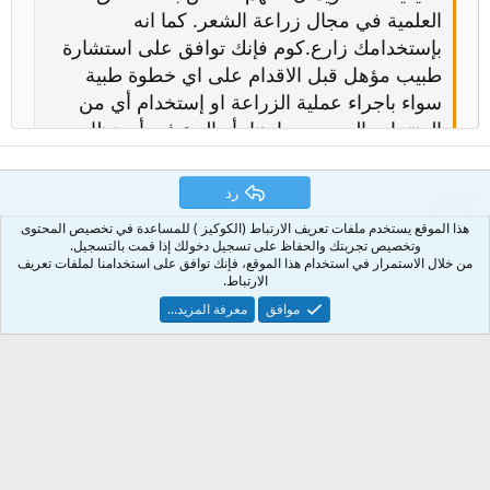
العلمية في مجال زراعة الشعر. كما انه
بإستخدامك زارع.كوم فإنك توافق على استشارة
طبيب مؤهل قبل الاقدام على اي خطوة طبية
سواء باجراء عملية الزراعة او إستخدام أي من
المنتجات الموصى بها هنا، أو البدء في أي نظام
علاجي. لا يتحمل زارع.كوم مسؤولية المطالبات
الناتجة عن اتباع التوصيات أو المعلومات الموجودة
رد
التحقق
في أي مكان على هذا الموقع
هذا الموقع يستخدم ملفات تعريف الارتباط (الكوكيز ) للمساعدة في تخصيص المحتوى
وتخصيص تجربتك والحفاظ على تسجيل دخولك إذا قمت بالتسجيل.
من خلال الاستمرار في استخدام هذا الموقع، فإنك توافق على استخدامنا لملفات تعريف
المحتوى الذي ينشره المستخدم:
الارتباط.
موافق
معرفة المزيد...
شروط وقوانين استخدام وتصفح منتدى زارع.كوم
.عليك أن تدرك أن جزءا كبيرا من المحتوى
المتواجد على زارع.كوم يتم مشاركته من قبل
Arabic
أعضاء مجهولين من الجمهور العام
إتصل بنا
الشروط والقوانين
سياسة الخصوصية
مساعدة
الرئيسية
R
وبناء على ذلك، فإنك توافق على عدم تحميل
S
S
®
زارع.كوم اي مسؤولة عن أي أحداث سلبية
Community platform by XenForo
© 2010-2025 XenForo Ltd.
أوالمطالبات التي قد تنشأ نتيجة للمعلومات التي
نقلها طرف ثالث على هذا الموقع. كما يجب عليك